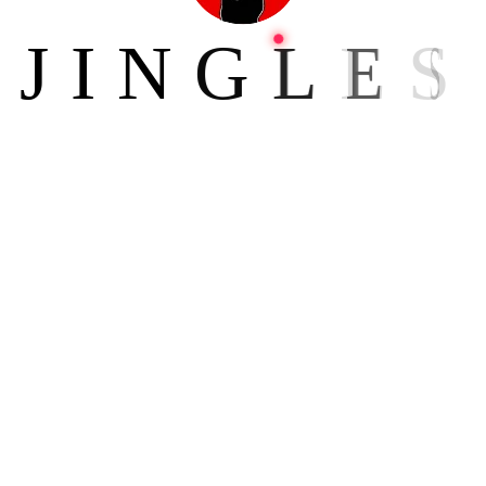
J
I
N
G
L
E
S